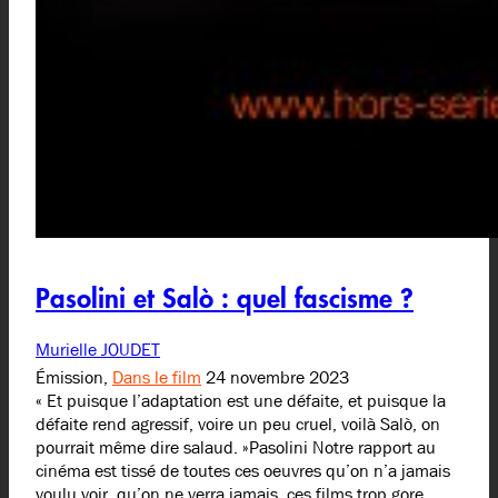
Pasolini et Salò : quel fascisme ?
Murielle JOUDET
Émission,
Dans le film
24 novembre 2023
« Et puisque l’adaptation est une défaite, et puisque la
défaite rend agressif, voire un peu cruel, voilà Salò, on
pourrait même dire salaud. »Pasolini Notre rapport au
cinéma est tissé de toutes ces oeuvres qu’on n’a jamais
voulu voir, qu’on ne verra jamais, ces films trop gore,