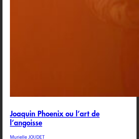
Joaquin Phoenix ou l’art de
l’angoisse
Murielle JOUDET