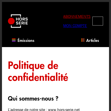
Aller
au
contenu
ABONNEMENTS
RECHERC
MON COMPTE
Émissions
Articles
Politique de
confidentialité
Qui sommes-nous ?
L’adresse de notre site : www.hors-serie.net