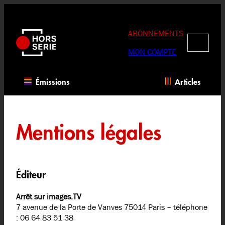
Aller
au
contenu
ABONNEMENTS
RECHERC
MON COMPTE
Émissions
Articles
Mentions légales
Éditeur
Arrêt sur images.TV
7 avenue de la Porte de Vanves 75014 Paris – téléphone
: 06 64 83 51 38