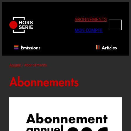
Aller
au
contenu
ABONNEMENTS
RECHERC
MON COMPTE
Émissions
Articles
Accueil
/ Abonnements
Abonnements