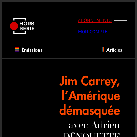
Aller
au
contenu
ABONNEMENTS
RECHERC
MON COMPTE
Émissions
Articles
Jim Carrey,
l’Amérique
démasquée
avec Adrien
DÉNOUETTE