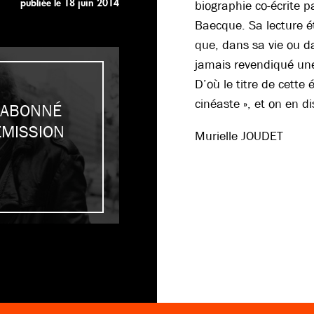
publiée le
18 juin 2014
biographie co-écrite p
Baecque. Sa lecture é
que, dans sa vie ou d
jamais revendiqué un
D’où le titre de cette 
cinéaste », et on en d
 ABONNÉ
ÉMISSION
Murielle JOUDET