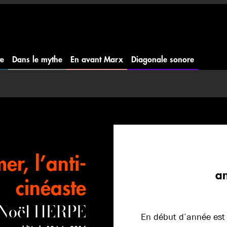
te
Dans le mythe
En avant Marx
Diagonale sonore
er, l’anti-
an
cinéaste
 Noël HERPE
En début d’année est s