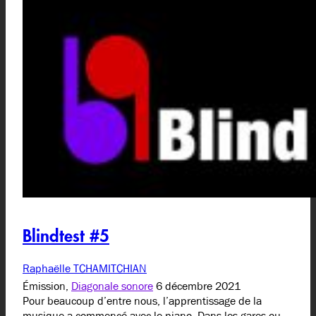
Blindtest #5
Raphaëlle TCHAMITCHIAN
Émission,
Diagonale sonore
6 décembre 2021
Pour beaucoup d’entre nous, l’apprentissage de la
musique a commencé avec le piano. Dans les gares ou