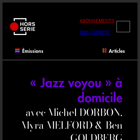
Aller
au
contenu
ABONNEMENTS
RECHERC
MON COMPTE
Émissions
Articles
« Jazz voyou » à
domicile
avec Michel DORBON,
Myra MELFORD & Ben
GOLDBERG