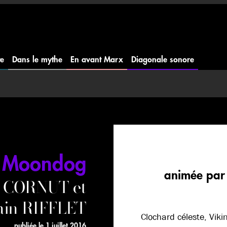
te
Dans le mythe
En avant Marx
Diagonale sonore
Moondog
animée par
 CORNUT et
ain RIFFLET
Clochard céleste, Vik
publiée le
1 juillet 2016