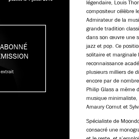
légendaire, Louis Tho
compositeur célèbre l
Admirateur de la mus
grande tradition class
dans son œuvre une s
 ABONNÉ
jazz et pop. Ce posit
solitaire et marginale 
ÉMISSION
reconnaissance acad
extrait
plusieurs milliers de 
encore par de nombreu
Philip Glass a même dit
musique minimaliste, u
Amaury Cornut et Sylva
Spécialiste de Moondo
consacré une monogr
et le reste, et s’emplo