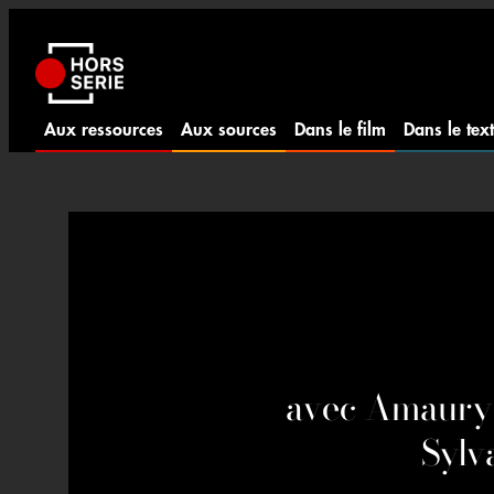
Aller
au
contenu
Aux ressources
Aux sources
Dans le film
Dans le tex
avec Amaury
Sylv