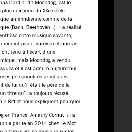
mas Hardin, dit Moondog, est le
e plus méconnu du XXe siècle.
ique amérindienne comme de la
ique (Bach, Beethoven…), il a réalisé
ynthèse entre musique savante,
ionnement avant-gardiste et une vie
l’ont tenu à l’écart d’une
émique, mais Moondog a vendu
disques et il est admiré aujourd’hui
ses personnalités artistiques.
 de lui qu’il était le père de la
n titre qu’il a toujours récusé.
in Rifflet nous expliquent pourquoi.
g en France, Amaury Cornut lui a
aphie parue en 2014 chez Le Mot
ie à faire vivre sa musique sur les