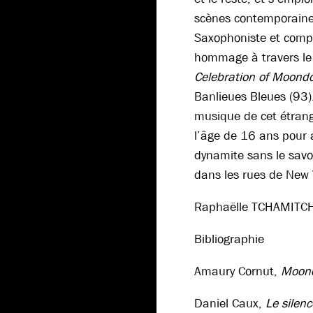
scènes contemporaine
Saxophoniste et compos
hommage à travers l
Celebration of Moond
Banlieues Bleues (93)
musique de cet étran
l’âge de 16 ans pour 
dynamite sans le savoir
dans les rues de New 
Raphaëlle TCHAMITC
Bibliographie
Amaury Cornut,
Moon
Daniel Caux,
Le silenc