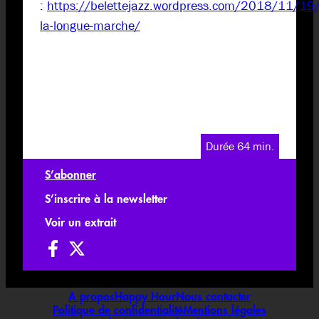
:
https://belettejazz.wordpress.com/2018/11/19
la-longue-marche/
Durée 64 min.
S’abonner
S’inscrire à la newsletter
Voir un extrait
A propos
Happy Hour
Nous contacter
Politique de confidentialité
Mentions légales