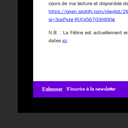
cours de ma lecture et disponible da
https://open.spotify.com/playli
si=3oxPvzg-RUCvS67O3HlOQg
N.B. : La Féline est actuellement e
dates
ici
.
S’abonner
S’inscrire à la newsletter