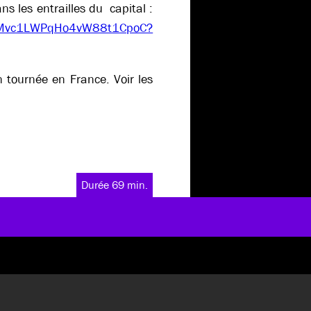
ns les entrailles du capital :
st/2Mvc1LWPqHo4vW88t1CpoC?
n tournée en France. Voir les
Durée 69 min.