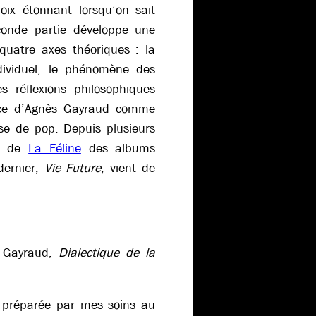
oix étonnant lorsqu’on sait
conde partie développe une
quatre axes théoriques : la
ndividuel, le phénomène des
s réflexions philosophiques
ence d’Agnès Gayraud comme
use de pop. Depuis plusieurs
om de
La Féline
des albums
dernier,
Vie Future
, vient de
s Gayraud,
Dialectique de la
le préparée par mes soins au