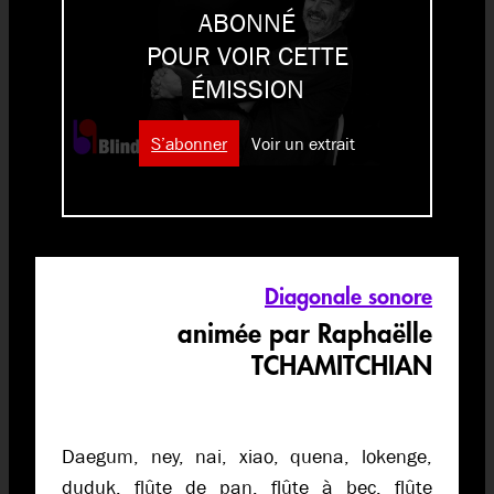
ABONNÉ
POUR VOIR CETTE
ÉMISSION
S’abonner
Voir un extrait
Diagonale sonore
animée par Raphaëlle
TCHAMITCHIAN
Daegum, ney, nai, xiao, quena, lokenge,
duduk, flûte de pan, flûte à bec, flûte