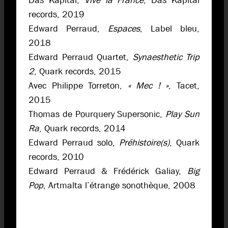
Das Kapital,
Vive la France
, Das Kapital
records, 2019
Edward Perraud,
Espaces
, Label bleu,
2018
Edward Perraud Quartet,
Synaesthetic Trip
2
, Quark records, 2015
Avec Philippe Torreton,
« Mec ! »
, Tacet,
2015
Thomas de Pourquery Supersonic,
Play Sun
Ra
, Quark records, 2014
Edward Perraud solo,
Préhistoire(s)
, Quark
records, 2010
Edward Perraud & Frédérick Galiay,
Big
Pop
, Artmalta l’étrange sonothèque, 2008