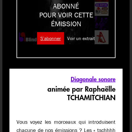
ABONNÉ
POUR VOIR CETTE
ÉMISSION
S’abonner
Voir un extrait
Diagonale sonore
animée par Raphaëlle
TCHAMITCHIAN
Vous voyez les morceaux qui introduisent
chacune de nos émissions ? Les « tschhhh