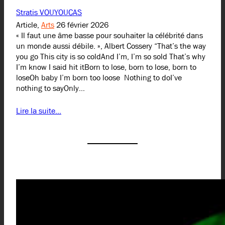
Stratis VOUYOUCAS
Article,
Arts
26 février 2026
« Il faut une âme basse pour souhaiter la célébrité dans
un monde aussi débile. », Albert Cossery “That’s the way
you go This city is so coldAnd I’m, I’m so sold That’s why
I’m know I said hit itBorn to lose, born to lose, born to
loseOh baby I’m born too loose Nothing to doI’ve
nothing to sayOnly…
Lire la suite…