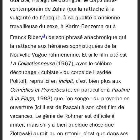
dualiste, il s’agit de distinguer le corps ultra-
contemporain de Zahia (qui la rattache à la
vulgarité de l’époque, à sa qualité d’ancienne
travailleuse du sexe, à Karim Benzema ou à
3
Franck Ribery
) de son phrasé anachronique qui
la rattache aux héroïnes sophistiquées de la
Nouvelle Vague rohmérienne. Et si le film cité est
La Collectionneuse
(1967), avec le célèbre
découpage « cubiste » du corps de Haydée
Politoff, repris ici en
incipit
, c’est bien plus aux
Comédies et Proverbes
(et en particulier à
Pauline
à la Plage
, 1983) que l’on songe : du proverbe en
ouverture (ici il est de Pascal) à son côté film de
vacances. Le génie de Rohmer est difficile à
imiter, mais s’il y a bien quelque chose que
Zlotowski aurait pu en retenir, c’est que dans ses