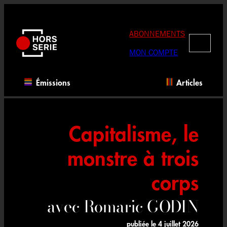
Aller
au
contenu
ABONNEMENTS
RECHERC
MON COMPTE
Émissions
Articles
Capitalisme, le
monstre à trois
corps
avec Romaric GODIN
publiée le
4 juillet 2026