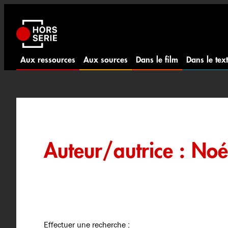
Aller
au
contenu
Aux ressources
Aux sources
Dans le film
Dans le tex
Auteur/autrice :
Noé
Effectuer une recherche :