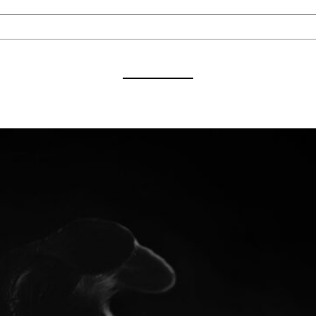
Le chien marxiste
Noémi LEFEBVRE
Article,
Arts
3 avril 2025
Il se méfiait des hegeliens, des jeunes comme des vieux, tous 
Concepts et de l’Universel, qu’ils le disent légitime ou qu’ils 
des idées, des représentations et de la conscience est directe
Lire la suite…