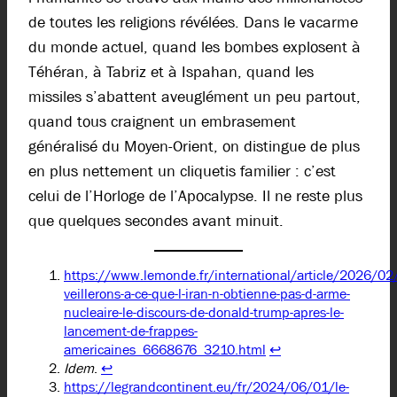
de toutes les religions révélées. Dans le vacarme
du monde actuel, quand les bombes explosent à
Téhéran, à Tabriz et à Ispahan, quand les
missiles s’abattent aveuglément un peu partout,
quand tous craignent un embrasement
généralisé du Moyen-Orient, on distingue de plus
en plus nettement un cliquetis familier : c’est
celui de l’Horloge de l’Apocalypse. Il ne reste plus
que quelques secondes avant minuit.
https://www.lemonde.fr/international/article/2026/02
veillerons-a-ce-que-l-iran-n-obtienne-pas-d-arme-
nucleaire-le-discours-de-donald-trump-apres-le-
lancement-de-frappes-
americaines_6668676_3210.html
↩︎
Idem
.
↩︎
https://legrandcontinent.eu/fr/2024/06/01/le-