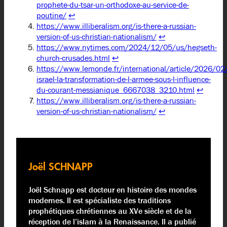
prophete-du-tsar-un-orthodoxe-au-service-de-
poutine/
↩︎
https://www.illiberalism.org/is-there-a-russian-
version-of-us-christian-nationalism/
↩︎
https://www.nytimes.com/2024/12/05/us/hegseth-
church-crusades.html
↩︎
https://www.lemonde.fr/international/article/2026/02
israel-la-transformation-de-l-armee-sous-l-influence-
du-courant-messianique_6667038_3210.html
↩︎
https://www.illiberalism.org/is-there-a-russian-
version-of-us-christian-nationalism/
↩︎
Joël SCHNAPP
Joël Schnapp est docteur en histoire des mondes
modernes. Il est spécialiste des traditions
prophétiques chrétiennes au XVe siècle et de la
réception de l’islam à la Renaissance. Il a publié