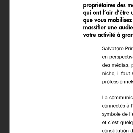
propriétaires des m
qui ont l’air d’êtr
que vous mobilisez 
massifier une audie
votre activité à gra
Salvatore Pri
en perspectiv
des médias, p
niche, il fau
professionnels
La communica
connectés à l
symbole de l’e
et c’est quel
constitution 