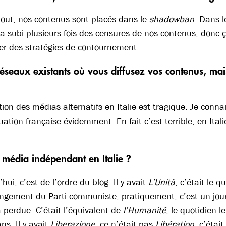
tout, nos contenus sont placés dans le
shadowban
. Dans l
 a subi plusieurs fois des censures de nos contenus, donc ç
ver des stratégies de contournement…
 réseaux existants où vous diffusez vos contenus, m
tion des médias alternatifs en Italie est tragique. Je connai
tuation française évidemment. En fait c’est terrible, en It
e média indépendant en Italie ?
hui, c’est de l’ordre du blog. Il y avait
L’Unità
, c’était le 
ngement du Parti communiste, pratiquement, c’est un jour
’a perdue. C’était l’équivalent de
l’Humanité
, le quotidien 
s. Il y avait
Liberazione
, ce n’était pas
Libération
, c’étai