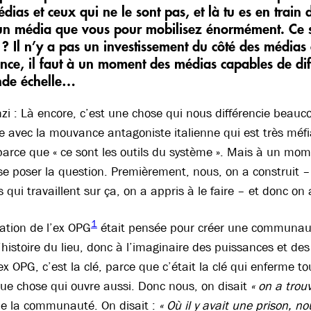
édias et ceux qui ne le sont pas, et là tu es en train
e un média que vous pour mobilisez énormément. Ce s
? Il n’y a pas un investissement du côté des médias 
nce, il faut à un moment des médias capables de diff
nde échelle
…
nzi : Là encore, c’est une chose qui nous différencie beauc
e avec la mouvance antagoniste italienne qui est très méfia
arce que « ce sont les outils du système ». Mais à un mome
t se poser la question. Premièrement, nous, on a construit
 qui travaillent sur ça, on a appris à le faire – et donc on
1
tion de l’ex OPG
était pensée pour créer une communauté
’histoire du lieu, donc à l’imaginaire des puissances et des
x OPG, c’est la clé, parce que c’était la clé qui enferme to
que chose qui ouvre aussi. Donc nous, on disait
« on a trouv
de la communauté. On disait :
« Où il y avait une prison, nou