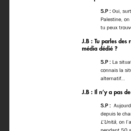
S.P :
Oui, sur
Palestine, on
tu peux trou
J.B : Tu parles des
média dédié ?
S.P :
La situa
connais la si
alternatif…
J.B : Il n’y a pas d
S.P :
Aujourd’
depuis le cha
L’Unità
, on l
pendant 50 an