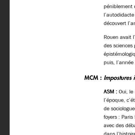
péniblement o
l’autodidacte
découvert l’an
Rouen avait l’
des sciences g
épistémologiq
puis, l’année 
MCM :
Impostures i
ASM :
Oui, le
l’époque, c’ét
de sociologue
foyers : Pari
avec des déba
dans l’histoir