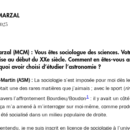
MARZAL
2025
rzal (MCM) :
Vous êtes sociologue des sciences. Votr
ise au début du XXe siècle. Comment en êtes-vous ar
quoi avoir choisi d’étudier l’astronomie ?
-Martin (ASM) :
La sociologie s’est imposée pour moi dès le 
était une des rares matières que j’aimais ; avec le sport (
ri
1
travers l’affrontement Bourdieu/Boudon
: il y avait un cô
 ça m’a amené à m’interroger sur moi-même, comme produ
 été socialisé dans un milieu populaire de droite.
entendu, je me suis inscrit en licence de sociologie à l’un