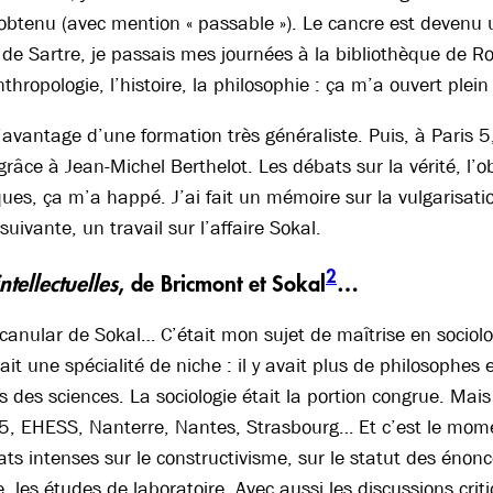
btenu (avec mention « passable »). Le cancre est devenu 
 de Sartre, je passais mes journées à la bibliothèque de R
thropologie, l’histoire, la philosophie : ça m’a ouvert plein
avantage d’une formation très généraliste. Puis, à Paris 5, 
râce à Jean-Michel Berthelot. Les débats sur la vérité, l’obj
ues, ça m’a happé. J’ai fait un mémoire sur la vulgarisat
suivante, un travail sur l’affaire Sokal.
2
ntellectuelles
, de Bricmont et Sokal
…
 canular de Sokal… C’était mon sujet de maîtrise en sociol
ait une spécialité de niche : il y avait plus de philosophes
s des sciences. La sociologie était la portion congrue. Mai
s 5, EHESS, Nanterre, Nantes, Strasbourg… Et c’est le mom
ts intenses sur le constructivisme, sur le statut des énoncé
e, les études de laboratoire. Avec aussi les discussions cri