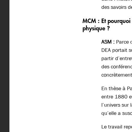
des savoirs d
MCM :
Et pourquoi 
physique ?
ASM :
Parce q
DEA portait su
partir d’entr
des conférenc
concrètement l
En thèse à Par
entre 1880 et
l’univers sur
qu’elle a susc
Le travail re