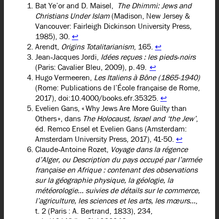
Bat Ye’or and D. Maisel,
The Dhimmi: Jews and
Christians Under Islam
(Madison, New Jersey &
Vancouver: Fairleigh Dickinson University Press,
1985), 30.
↩︎
Arendt, ​
Origins Totalitarianism
, 165.
↩︎
Jean‑Jacques Jordi,
Idées reçues : les pieds‑noirs
(Paris: Cavalier Bleu, 2009), p. 49.
↩︎
Hugo Vermeeren,
Les Italiens à Bône (1865-1940)
(Rome: Publications de l’École française de Rome,
2017), doi:10.4000/books.efr.35325.
↩︎
Evelien Gans, « Why Jews Are More Guilty than
Others », dans
The Holocaust, Israel and ‘the Jew’
,
éd. Remco Ensel et Evelien Gans (Amsterdam:
Amsterdam University Press, 2017), 41-50.
↩︎
Claude‑Antoine Rozet,
Voyage dans la régence
d’Alger, ou Description du pays occupé par l’armée
française en Afrique : contenant des observations
sur la géographie physique, la géologie, la
météorologie… suivies de détails sur le commerce,
l’agriculture, les sciences et les arts, les mœurs…
,
t. 2 (Paris : A. Bertrand, 1833), 234,