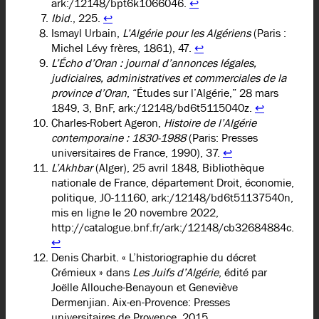
ark:/12148/bpt6k1066046.
↩︎
Ibid
., 225.
↩︎
Ismayl Urbain,
L’Algérie pour les Algériens
(Paris :
Michel Lévy frères, 1861), 47.
↩︎
L’Écho d’Oran : journal d’annonces légales,
judiciaires, administratives et commerciales de la
province d’Oran
, “Études sur l’Algérie,” 28 mars
1849, 3, BnF, ark:/12148/bd6t5115040z.
↩︎
Charles-Robert Ageron,
Histoire de l’Algérie
contemporaine : 1830-1988
(Paris: Presses
universitaires de France, 1990), 37.
↩︎
L’Akhbar
(Alger), 25 avril 1848, Bibliothèque
nationale de France, département Droit, économie,
politique, JO-11160, ark:/12148/bd6t51137540n,
mis en ligne le 20 novembre 2022,
http://catalogue.bnf.fr/ark:/12148/cb32684884c.
↩︎
Denis Charbit. « L’historiographie du décret
Crémieux » dans
Les Juifs d’Algérie
, édité par
Joëlle Allouche-Benayoun et Geneviève
Dermenjian. Aix-en-Provence: Presses
universitaires de Provence, 2015.