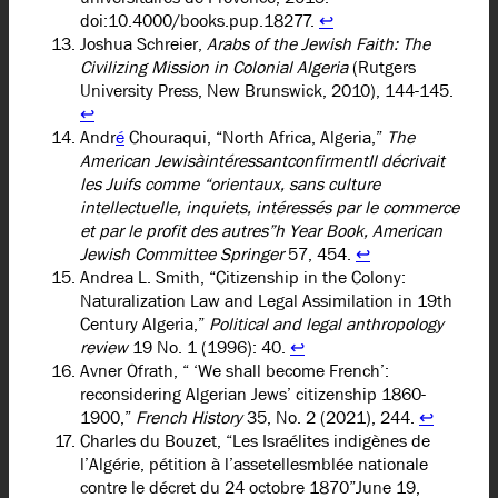
doi:10.4000/books.pup.18277.
↩︎
Joshua Schreier,
Arabs of the Jewish Faith: The
Civilizing Mission in Colonial Algeria
(Rutgers
University Press, New Brunswick, 2010), 144-145.
↩︎
Andr
é
Chouraqui, “North Africa, Algeria,”
The
American JewisàintéressantconfirmentIl décrivait
les Juifs comme “orientaux, sans culture
intellectuelle, inquiets, intéressés par le commerce
et par le profit des autres”h Year Book, American
Jewish Committee Springer
57, 454.
↩︎
Andrea L. Smith, “Citizenship in the Colony:
Naturalization Law and Legal Assimilation in 19th
Century Algeria,”
Political and legal anthropology
review
19 No. 1 (1996): 40.
↩︎
Avner Ofrath, “ ‘We shall become French’:
reconsidering Algerian Jews’ citizenship 1860-
1900,”
French History
35, No. 2 (2021), 244.
↩︎
Charles du Bouzet, “Les Israélites indigènes de
l’Algérie, pétition à l’assetellesmblée nationale
contre le décret du 24 octobre 1870”June 19,