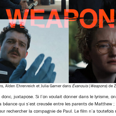
ms, Alden Ehrenreich et Julia Garner dans
Évanouis
(
Weapons
) de 
donc, juxtapose. Si l’on voulait donner dans le lyrisme, on 
la béance qui s’est creusée entre les parents de Matthew ; i
r rechercher la compagnie de Paul. Le film n’a toutefois r