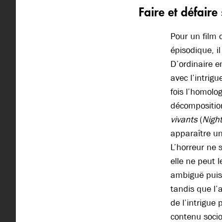
Faire et défaire
Pour un film 
épisodique, i
D’ordinaire en
avec l’intrig
fois l’homolog
décomposition 
vivants
(
Night
apparaître un
L’horreur ne 
elle ne peut 
ambiguë puisq
tandis que l’
de l’intrigue 
contenu socio