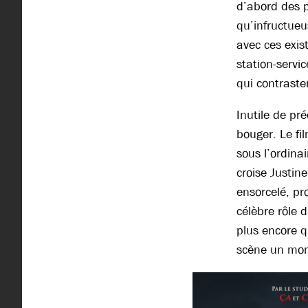
d’abord des p
qu’infructueu
avec ces exist
station-servi
qui contraste
Inutile de pr
bouger. Le fi
sous l’ordinai
croise Justin
ensorcelé, p
célèbre rôle 
plus encore q
scène un mond