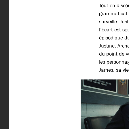
Tout en disco
grammatical. 
surveille. Jus
l’écart est s
épisodique du
Justine, Arch
du point de v
les personnag
James, sa vi