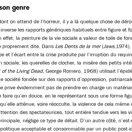
 son genre
dont on attend de l’horreur, il y a là quelque chose de dér
l inverse les rapports génériques habituels entre figure et f
 effet, la peinture de la vie sociale a valeur de toile de f
ue proprement dite. Dans
Les Dents de la mer
(
Jaws
,1974),
ie et l’écart entre la crise produite par l’irruption du requi
sociale, les querelles de clocher, la misère des petits inté
 of the Living Dead
, George Romero, 1968) utilisait l’épid
e société fondée sur des rapports d’oppression, patriarcale 
se prive évidemment pas de prendre en charge un matériau
le faire qu’en douce, en le représentant sous une forme figu
u’elle atténue, voire réocculte, la violence de cela même q
attention des spectateurices, tout entière tendue vers les v
principale, néglige ce type de détail. D’un autre côté, n’es
politique acceptable et consommable par un public post-i