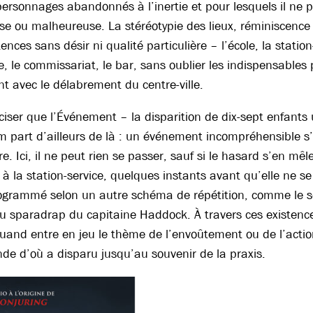
ersonnages abandonnés à l’inertie et pour lesquels il ne p
se ou malheureuse. La stéréotypie des lieux, réminiscenc
ences sans désir ni qualité particulière – l’école, la station
ce, le commissariat, le bar, sans oublier les indispensables
nt avec le délabrement du centre-ville.
éciser que l’Événement – la disparition de dix-sept enfants 
lm part d’ailleurs de là : un événement incompréhensible s
re. Ici, il ne peut rien se passer, sauf si le hasard s’en mêl
e à la station-service, quelques instants avant qu’elle ne 
rogrammé selon un autre schéma de répétition, comme le s
du sparadrap du capitaine Haddock. À travers ces existences
uand entre en jeu le thème de l’envoûtement ou de l’actio
e d’où a disparu jusqu’au souvenir de la praxis.