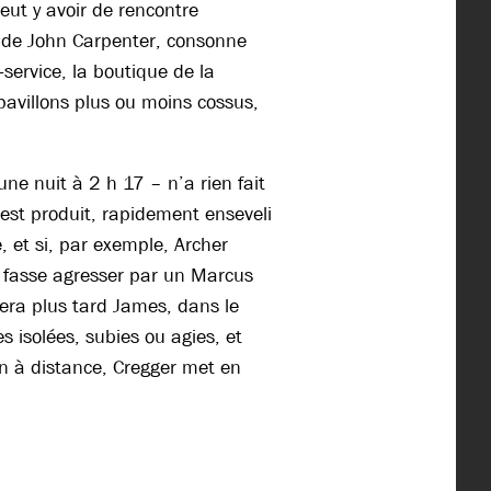
eut y avoir de rencontre
e de John Carpenter, conson
n
e
-service, la boutique de la
 pavillons plus ou moins cossus,
une nuit à 2 h 17 – n’a rien fait
’est produit, rapidement enseveli
e, et si, par exemple, Archer
se fasse agresser par un Marcus
era plus tard James, dans le
 isolées, subies ou agies, et
n à distance, Cregger met en