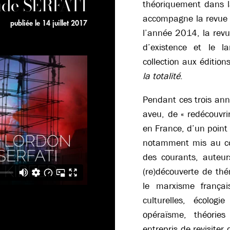
de SERFATI
théoriquement dans la
accompagne la revue 
publiée le
14 juillet 2017
l’année 2014, la revue
d’existence et le 
collection aux éditi
la totalité
.
Pendant ces trois ann
aveu, de « redécouvri
en France, d’un point 
notamment mis au cœu
des courants, auteur
(re)découverte de thé
le marxisme françai
culturelles, écologi
opéraïsme, théorie
entrepris de revisiter