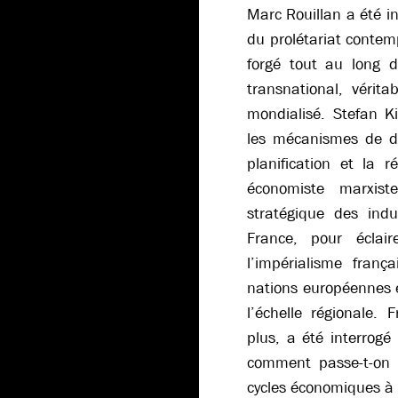
Marc Rouillan a été in
du prolétariat contemp
forgé tout au long d
transnational, vérit
mondialisé. Stefan Ki
les mécanismes de do
planification et la r
économiste marxis
stratégique des indus
France, pour éclai
l’impérialisme franç
nations européennes e
l’échelle régionale.
plus, a été interrogé
comment passe-t-on 
cycles économiques à 