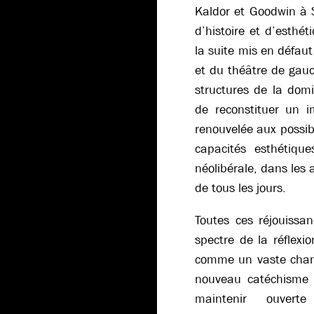
Kaldor et Goodwin à S
d’histoire et d’esthé
la suite mis en défa
et du théâtre de gauch
structures de la domin
de reconstituer un i
renouvelée aux possib
capacités esthétiqu
néolibérale, dans les 
de tous les jours.
Toutes ces réjouissa
spectre de la réflexi
comme un vaste chan
nouveau catéchisme 
maintenir ouvert