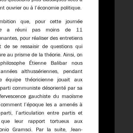
t ouvrier ou à l’économie politique.
mbition que, pour cette journée
e
a réuni pas moins de 11
enantes, pour réaliser des entretiens
it de se ressaisir de questions qui
e au prisme de la théorie. Ainsi, on
hilosophe Étienne Balibar nous
 années althussériennes, pendant
de équipe théoricienne jouait aux
n parti communiste désorienté par sa
’effervescence gauchiste du maoïsme
lé comment l’époque les a amenés à
parti, l’articulation entre partis et
 que leur rapport tortueux aux
onio Gramsci. Par la suite, Jean-