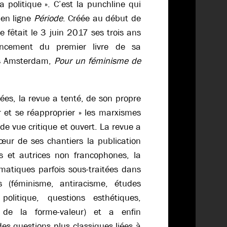
 politique ». C’est la punchline qui
en ligne
Période
. Créée au début de
 fêtait le 3 juin 2017 ses trois ans
lancement du premier livre de sa
ons Amsterdam,
Pour un féminisme de
ées, la revue a tenté, de son propre
r et se réapproprier » les marxismes
de vue critique et ouvert. La revue a
r de ses chantiers la publication
s et autrices non francophones, la
matiques parfois sous-traitées dans
s (féminisme, antiracisme, études
e politique, questions esthétiques,
s de la forme-valeur) et a enfin
 des questions plus classiques liées à