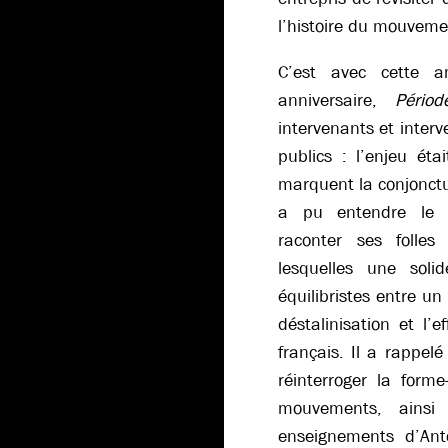
l’histoire du mouvemen
C’est avec cette a
anniversaire,
Périod
intervenants et interv
publics : l’enjeu éta
marquent la conjonctur
a pu entendre le p
raconter ses folles
lesquelles une soli
équilibristes entre u
déstalinisation et l
français. Il a rappe
réinterroger la forme-
mouvements, ainsi
enseignements d’Ant