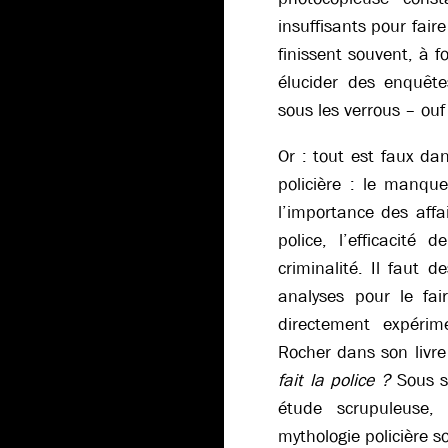
insuffisants pour fair
finissent souvent, à f
élucider des enquête
sous les verrous – ouf 
Or : tout est faux dan
policière : le manqu
l’importance des affai
police, l’efficacité 
criminalité. Il faut d
analyses pour le fai
directement expérim
Rocher dans son livre
fait la police ?
Sous se
étude scrupuleuse,
mythologie policière s