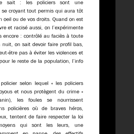
 sait : les policiers sont une
se croyant tout permis qui aura tôt
un oeil ou de vos droits. Quand on est
e et racisé aussi, on l’expérimente
 encore : contrôlé au faciès à toute
nuit, on sait devoir faire profil bas,
eut-être pas à éviter les violences et
pour le reste de la population, l’info
licier selon lequel « les policiers
voyous et nous protègent du crime »
in), les foules se nourrissent
ons policières où de braves héros,
x, tentent de faire respecter la loi
moyens qui sont les leurs, une
tamment en panne, des effectifs