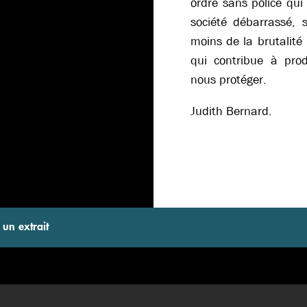
ordre sans police qui 
société débarrassé, 
moins de la brutalité 
qui contribue à prod
nous protéger.
Judith Bernard.
 un extrait