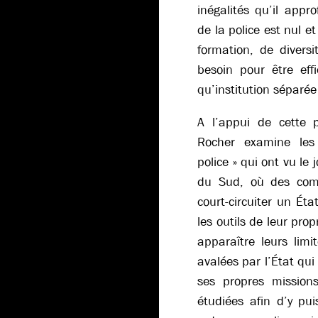
inégalités qu’il appro
de la police est nul e
formation, de divers
besoin pour être effi
qu’institution séparée
A l’appui de cette p
Rocher examine les
police » qui ont vu le
du Sud, où des com
court-circuiter un Éta
les outils de leur prop
apparaître leurs limi
avalées par l’État qui
ses propres missions
étudiées afin d’y pui