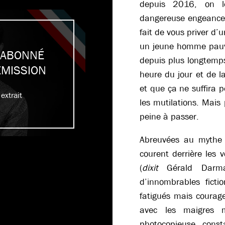
depuis 2016, on le
dangereuse engeance 
fait de vous priver d’
un jeune homme pauvr
 ABONNÉ
depuis plus longtemps
ÉMISSION
heure du jour et de la 
et que ça ne suffira p
extrait
les mutilations. Mais 
peine à passer.
Abreuvées au mythe po
courent derrière les 
(
dixit
Gérald Darman
d’innombrables ficti
fatigués mais courageu
avec les maigres 
photocopieuse cons