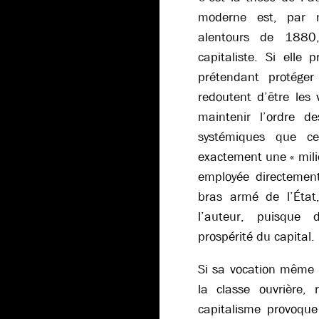
moderne est, par n
alentours de 1880
capitaliste. Si elle 
prétendant protéger
redoutent d’être les v
maintenir l’ordre d
systémiques que ce
exactement une « milic
employée directement
bras armé de l’État,
l’auteur, puisque 
prospérité du capital.
Si sa vocation même e
la classe ouvrière,
capitalisme provoque