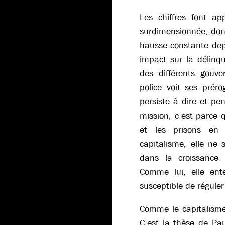
Les chiffres font ap
surdimensionnée, dont
hausse constante dep
impact sur la délinqu
des différents gouv
police voit ses préro
persiste à dire et pe
mission, c’est parce q
et les prisons en
capitalisme, elle ne
dans la croissance 
Comme lui, elle ent
susceptible de réguler 
Comme le capitalisme
C’est la thèse de Pa