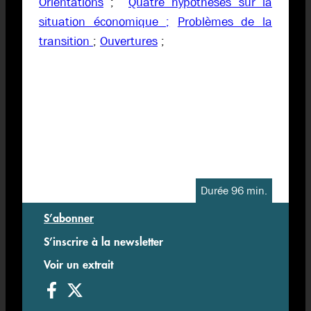
Orientations
;
Quatre hypothèses sur la
situation économique ;
Problèmes de la
transition
;
Ouvertures
;
Durée 96 min.
S’abonner
S’inscrire à la newsletter
Voir un extrait