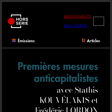
Aller
au
contenu
ABONNEMENTS
RECHERC
MON COMPTE
Émissions
Articles
Premières mesures
anticapitalistes
avec Stathis
KOUVÉLAKIS et
Frédéric LORDON