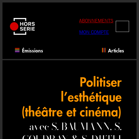
Aller
au
contenu
ABONNEMENTS
RECHERC
MON COMPTE
Émissions
Articles
Politiser
l’esthétique
(théâtre et cinéma)
avec S. BAUMANN, S.
COUDRAY & S. DJITLI