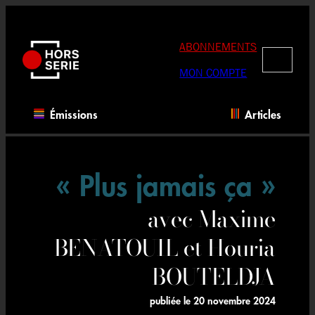
Aller
au
contenu
ABONNEMENTS
RECHERC
MON COMPTE
Émissions
Articles
« Plus jamais ça »
avec Maxime
BENATOUIL et Houria
BOUTELDJA
publiée le
20 novembre 2024