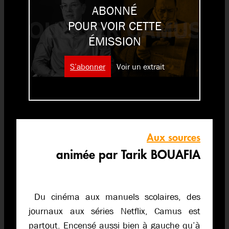
ABONNÉ
POUR VOIR CETTE
ÉMISSION
S’abonner
Voir un extrait
Aux sources
animée par Tarik BOUAFIA
Du cinéma aux manuels scolaires, des
journaux aux séries Netflix, Camus est
partout. Encensé aussi bien à gauche qu’à