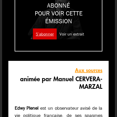
ABONNÉ
POUR VOIR CETTE
ÉMISSION
S’abonner
Voir un extrait
Aux sources
animée par Manuel CERVERA-
MARZAL
Edwy Plenel
est un observateur avisé de la
vie politique française, de ses spasmes