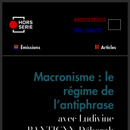
Aller
au
contenu
ABONNEMENTS
RECHERC
MON COMPTE
Émissions
Articles
Macronisme : le
régime de
l’antiphrase
avec Ludivine
BANTIGNY, Déborah