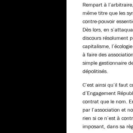
Rempart à l’arbitraire
même titre que les sy
contre-pouvoir essenti
Dès lors, en s’attaqua
discours résolument pol
capitalisme, l’écologie
à faire des associatio
simple gestionnaire de 
dépolitisés.
C’est ainsi qu’il faut
d’Engagement Républi
contrat que le nom. En
par l’association et no
rien si ce n’est à cont
imposant, dans sa règ