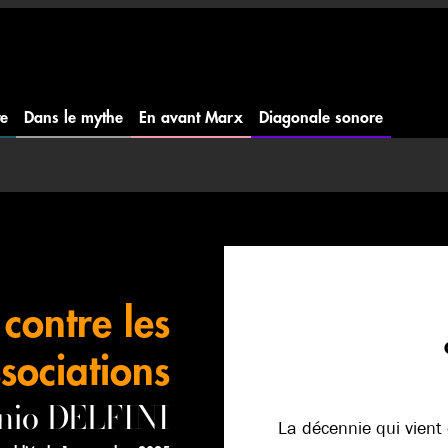
te
Dans le mythe
En avant Marx
Diagonale sonore
 contre les
sociations
nio DELFINI
La décennie qui vient