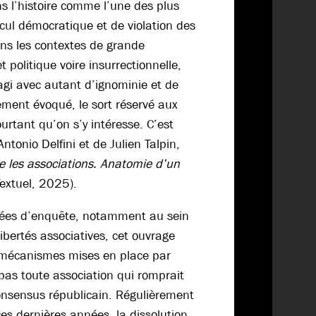
 l’histoire comme l’une des plus
ecul démocratique et de violation des
ans les contextes de grande
t politique voire insurrectionnelle,
agi avec autant d’ignominie et de
ement évoqué, le sort réservé aux
urtant qu’on s’y intéresse. C’est
Antonio Delfini et de Julien Talpin,
re les associations. Anatomie d’un
extuel, 2025).
nnées d’enquête, notamment au sein
libertés associatives, cet ouvrage
s mécanismes mises en place par
pas toute association qui romprait
onsensus républicain. Régulièrement
 ces dernières années, la dissolution