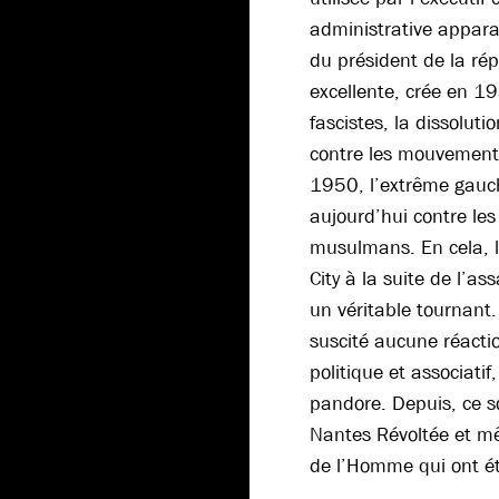
administrative appar
du président de la rép
excellente, crée en 19
fascistes, la dissoluti
contre les mouvement
1950, l’extrême gauc
aujourd’hui contre le
musulmans. En cela, l
City à la suite de l’a
un véritable tournant.
suscité aucune réact
politique et associatif
pandore. Depuis, ce s
Nantes Révoltée et mê
de l’Homme qui ont ét