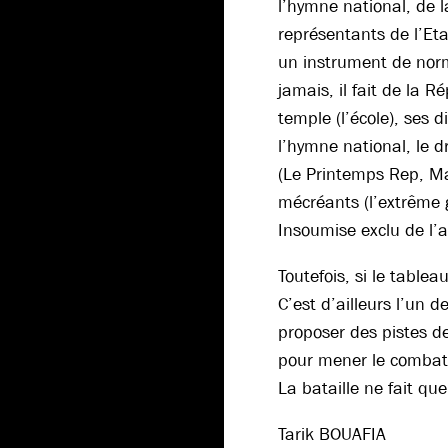
l’hymne national, de l
représentants de l’Eta
un instrument de norm
jamais, il fait de la R
temple (l’école), ses d
l’hymne national, le d
(Le Printemps Rep, Ma
mécréants (l’extrême
Insoumise exclu de l’a
Toutefois, si le table
C’est d’ailleurs l’un 
proposer des pistes de
pour mener le combat 
La bataille ne fait q
Tarik BOUAFIA