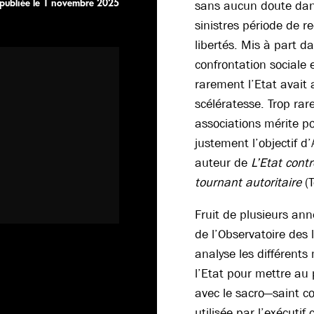
publiée le
1 novembre 2025
sans aucun doute dans
sinistres période de r
libertés. Mis à part d
confrontation sociale e
rarement l’Etat avait 
scélératesse. Trop rar
associations mérite po
justement l’objectif d’
auteur de
L’Etat cont
tournant autoritaire
(T
Fruit de plusieurs a
de l’Observatoire des 
analyse les différent
l’Etat pour mettre au 
avec le sacro—saint c
utilisée par l’exécutif