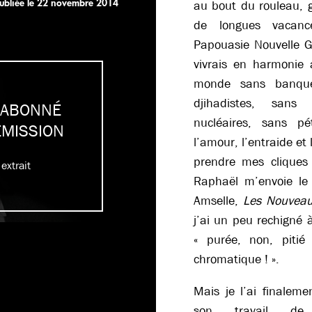
ubliée le
22 novembre 2014
au bout du rouleau, g
de longues vacanc
Papouasie Nouvelle G
vivrais en harmonie
monde sans banques
djihadistes, sans
 ABONNÉ
nucléaires, sans p
ÉMISSION
l’amour, l’entraide et 
prendre mes cliques
extrait
Raphaël m’envoie le 
Amselle,
Les Nouveau
j’ai un peu rechigné 
« purée, non, piti
chromatique ! ».
Mais je l’ai finalem
son travail de 