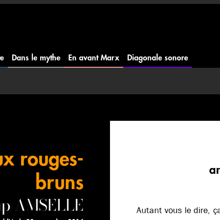
te
Dans le mythe
En avant Marx
Diagonale sonore
x rouges-
a
bruns
oup AMSELLE
Autant vous le dire, 