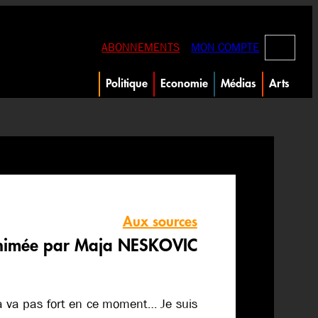
RECHERC
ABONNEMENTS
MON COMPTE
Politique
Economie
Médias
Arts
Aux sources
nimée par Maja NESKOVIC
ça va pas fort en ce moment… Je suis