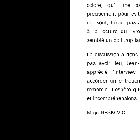
colore, qu’il me p
précisement pour évit
me sont, hélas, pas 
à la lecture du livr
semblé un poil trop l
La discussion a donc é
pas avoir lieu, Jean
apprécié l’intervie
accorder un entretien
remercie. J’espère q
et incompréhensions, 
Maja NESKOVIC