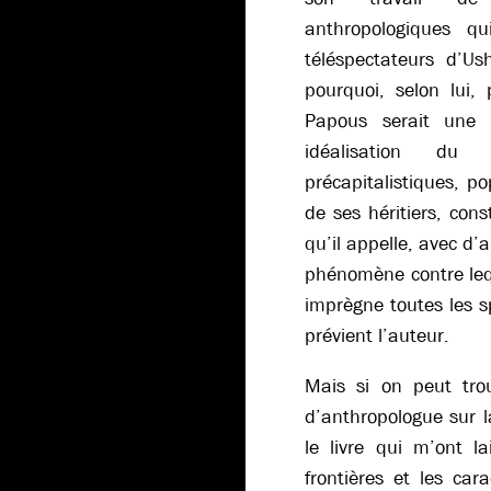
anthropologiques q
téléspectateurs d’U
pourquoi, selon lui,
Papous serait une 
idéalisation du
précapitalistiques, po
de ses héritiers, cons
qu’il appelle, avec d
phénomène contre leque
imprègne toutes les s
prévient l’auteur.
Mais si on peut tro
d’anthropologue sur l
le livre qui m’ont l
frontières et les car