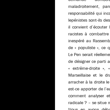
maladroitement, parc
responsabilité qui in
lepénistes sont-ils de
il convient d’écouter
racistes à combattre
inespéré au Rassembl
de « populiste », ce 
Le Pen serait réelleme
de désigner ce parti a
« extrême-droite », «
Marseillaise et le d
arracher à la droite l
est-ce apporter de l’e
comment analyser et
radicale ? – se situe
Nous en avons déba