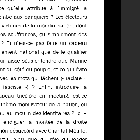
e qu’elle attribue à l’immigré la
combe aux banquiers ? Les électeurs
s victimes de la mondialisation, dont
 les souffrances, ou simplement des
 ? Et n’est-ce pas faire un cadeau
ement national que de le qualifier
qui laisse sous-entendre que Marine
nt du côté du peuple, et ce qui évite
vec les mots qui fâchent (« raciste »,
 fasciste ») ? Enfin, introduire la
rapeau tricolore en meeting, est-ce
e thème mobilisateur de la nation, ou
au au moulin des identitaires ? Ici –
 endiguer la montée de la droite
 mon désaccord avec Chantal Mouffe.
ttu, ainsi que du rôle du leader