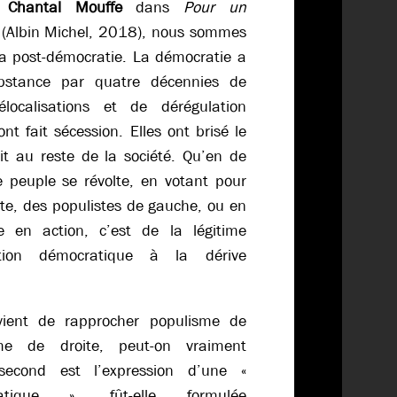
e
Chantal Mouffe
dans
Pour un
(Albin Michel, 2018), nous sommes
la post-démocratie. La démocratie a
bstance par quatre décennies de
élocalisations et de dérégulation
ont fait sécession. Elles ont brisé le
it au reste de la société. Qu’en de
le peuple se révolte, en votant pour
ite, des populistes de gauche, ou en
 en action, c’est de la légitime
tion démocratique à la dérive
vient de rapprocher populisme de
me de droite, peut-on vraiment
second est l’expression d’une «
tique », fût-elle formulée