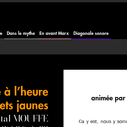
te
Dans le mythe
En avant Marx
Diagonale sonore
 à l’heure
animée pa
lets jaunes
ntal MOUFFE
Ca y est, nous y som