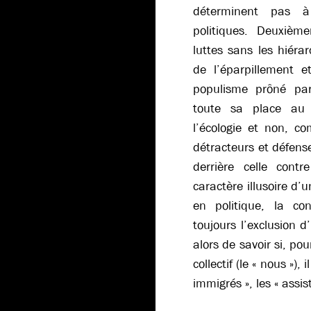
déterminent pas à
politiques. Deuxième
luttes sans les hiérar
de l’éparpillement e
populisme prôné par
toute sa place au 
l’écologie et non, 
détracteurs et défense
derrière celle contre
caractère illusoire d’
en politique, la co
toujours l’exclusion d
alors de savoir si, po
collectif (le « nous »),
immigrés », les « assist