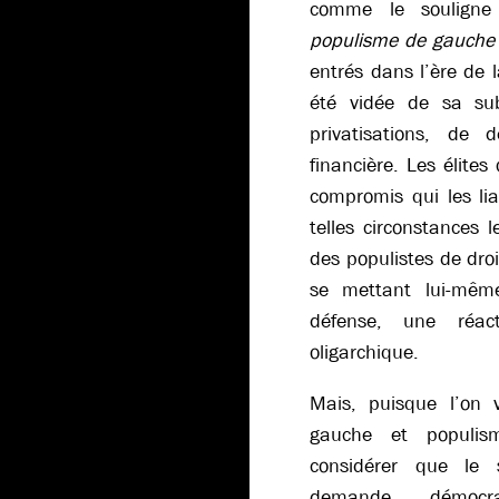
comme le soulign
populisme de gauche
entrés dans l’ère de 
été vidée de sa su
privatisations, de d
financière. Les élites 
compromis qui les lia
telles circonstances 
des populistes de dro
se mettant lui-même
défense, une réac
oligarchique.
Mais, puisque l’on 
gauche et populis
considérer que le 
demande démocra