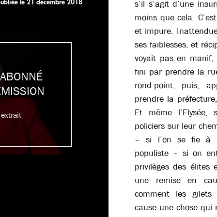
ubliée le
21 décembre 2018
s’il s’agit d’une insu
moins que cela. C’est
et impure. Inattendue 
ses faiblesses, et réc
voyait pas en manif,
fini par prendre la ru
 ABONNÉ
rond-point, puis, a
ÉMISSION
prendre la préfecture,
Et même l’Elysée, 
extrait
policiers sur leur che
– si l’on se fie à 
populiste – si on en
privilèges des élites
une remise en caus
comment les gilets 
cause une chose qui n’