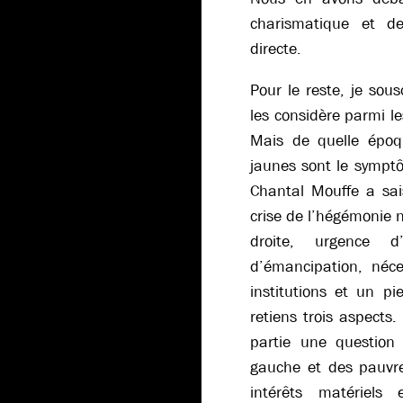
charismatique et de
directe.
Pour le reste, je sous
les considère parmi l
Mais de quelle époqu
jaunes sont le sympt
Chantal Mouffe a saisi
crise de l’hégémonie 
droite, urgence d’
d’émancipation, néc
institutions et un pi
retiens trois aspects.
partie une question 
gauche et des pauvre
intérêts matériels