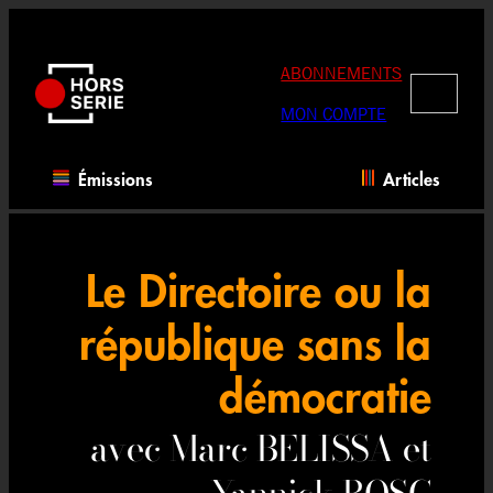
Aller
au
contenu
ABONNEMENTS
RECHERC
MON COMPTE
Émissions
Articles
Le Directoire ou la
république sans la
démocratie
avec Marc BELISSA et
Yannick BOSC