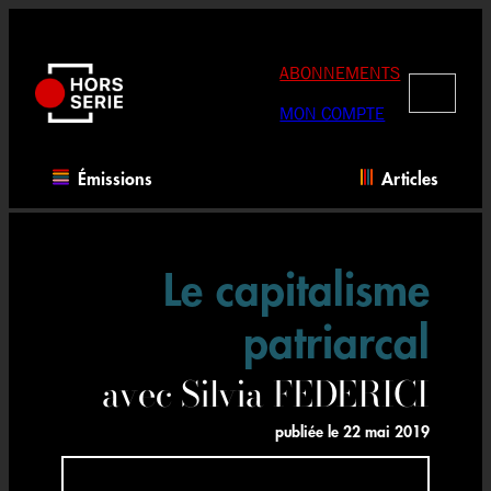
Aller
au
contenu
ABONNEMENTS
RECHERC
MON COMPTE
Émissions
Articles
Le capitalisme
patriarcal
avec Silvia FEDERICI
publiée le
22 mai 2019