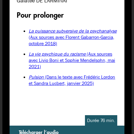
Galatée DE LARMINAT
Pour prolonger
La puissance subversive de la psychanalyse
(Aux sources avec Florent Gabarron-Garcia,
octobre 2018)
La vie psychique du racisme
(Aux sources
avec Livio Boni et Sophie Mendelsohn, mai
2021)
Pulsion
(Dans le texte avec Frédéric Lordon
et Sandra Lucbert, janvier 2025)
Durée 76 min.
Télécharger l’audio