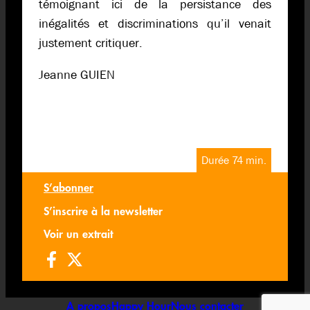
témoignant ici de la persistance des
inégalités et discriminations qu’il venait
justement critiquer.
Jeanne GUIEN
Durée 74 min.
S’abonner
S’inscrire à la newsletter
Voir un extrait
A propos
Happy Hour
Nous contacter