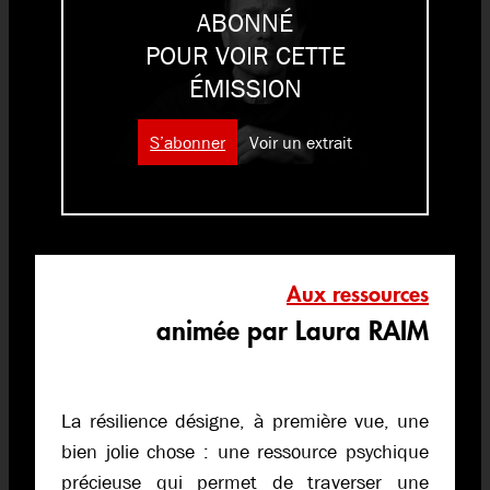
ABONNÉ
POUR VOIR CETTE
ÉMISSION
S’abonner
Voir un extrait
Aux ressources
animée par Laura RAIM
La résilience désigne, à première vue, une
bien jolie chose : une ressource psychique
précieuse qui permet de traverser une