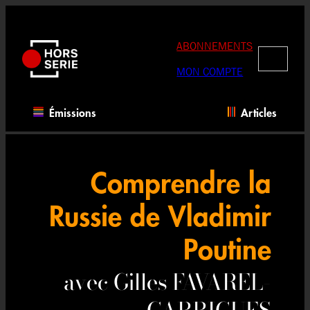
Aller
au
contenu
ABONNEMENTS
RECHERC
MON COMPTE
Émissions
Articles
Comprendre la
Russie de Vladimir
Poutine
avec Gilles FAVAREL-
GARRIGUES