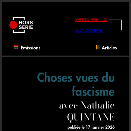
Aller
au
contenu
ABONNEMENTS
RECHERC
MON COMPTE
Émissions
Articles
Choses vues du
fascisme
avec Nathalie
QUINTANE
publiée le
17 janvier 2026