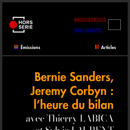
Aller
au
contenu
ABONNEMENTS
RECHERC
MON COMPTE
Émissions
Articles
Bernie Sanders,
Jeremy Corbyn :
l’heure du bilan
avec Thierry LABICA
et Sylvie LAURENT