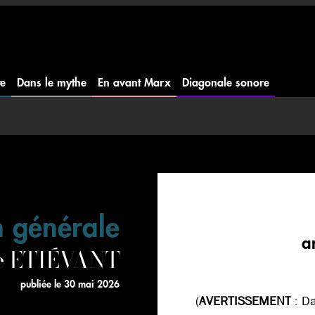
te
Dans le mythe
En avant Marx
Diagonale sonore
n générale
a
me ETIÉVANT
publiée le
30 mai 2026
(
AVERTISSEMENT
: Da