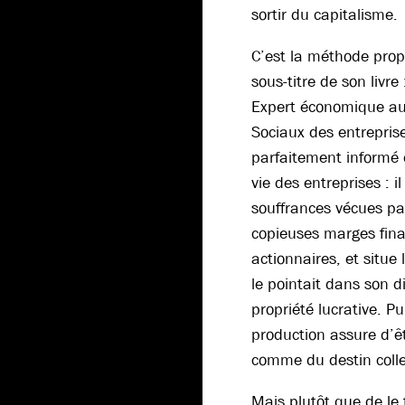
sortir du capitalisme.
C’est la méthode prop
sous-titre de son livre
Expert économique au
Sociaux des entreprise
parfaitement informé d
vie des entreprises : 
souffrances vécues par
copieuses marges fina
actionnaires, et situ
le pointait dans son 
propriété lucrative. Pu
production assure d’ê
comme du destin collect
Mais plutôt que de le 