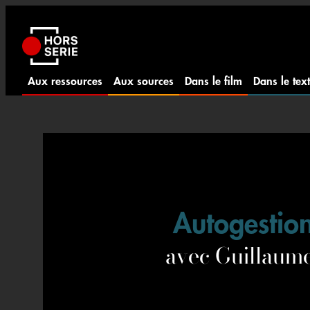
Aller
au
contenu
Aux ressources
Aux sources
Dans le film
Dans le tex
Autogestio
avec Guillau