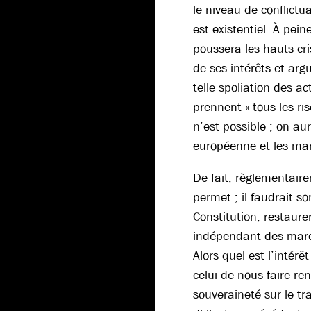
le niveau de conflictua
est existentiel. À pei
poussera les hauts cri
de ses intérêts et arg
telle spoliation des ac
prennent « tous les ris
n’est possible ; on au
européenne et les ma
De fait, règlementaire
permet ; il faudrait so
Constitution, restaure
indépendant des marc
Alors quel est l’intérê
celui de nous faire r
souveraineté sur le tra