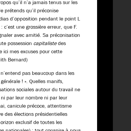
opos qu’il n’a jamais tenus sur les
e prétends qu’il préconise
édias d’opposition pendant le point L
: c’est une grossière erreur, que F.
gnaler avec amitié. Sa préconisation
oute possession
capitaliste
des
e ici mes excuses pour cette
dith Bernard)
n n’entend pas beaucoup dans les
 générale ! ». Quelles manifs,
isations sociales autour du travail ne
ni par leur nombre ni par leur
ai, canicule précoce, attentisme
ve des élections présidentielles
orizon exclusif de toutes les
ues nationales) : tout conspire à nous