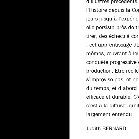
d’illustres précédent
l’Histoire depuis la 
jours jusqu’à l’expér
elle persista près de t
tirer, des échecs à co
; cet apprentissage doi
mêmes, œuvrant à leu
conquête progressive d
production. Etre réell
s’improvise pas, et ne 
du temps, et d’abord l
efficace et durable. C’
c’est à la diffuser qu’i
largement entendu.
Judith BERNARD