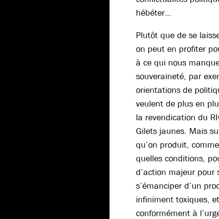
hébéter…
Plutôt que de se laisse
on peut en profiter p
à ce qui nous manque, 
souveraineté, par exe
orientations de politi
veulent de plus en pl
la revendication du R
Gilets jaunes. Mais su
qu’on produit, comment
quelles conditions, po
d’action majeur pour s
s’émanciper d’un prod
infiniment toxiques, e
conformément à l’urg