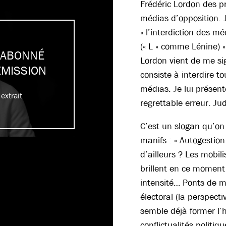
Frédéric Lordon des pr
médias d’opposition. J
« l’interdiction des m
(« L » comme Lénine) » 
 ABONNÉ
Lordon vient de me si
ÉMISSION
consiste à interdire t
médias. Je lui présent
extrait
regrettable erreur. Ju
C’est un slogan qu’o
manifs : « Autogestion
d’ailleurs ? Les mobil
brillent en ce moment 
intensité… Ponts de m
électoral (la perspecti
semble déjà former l’h
conflictualités politiq