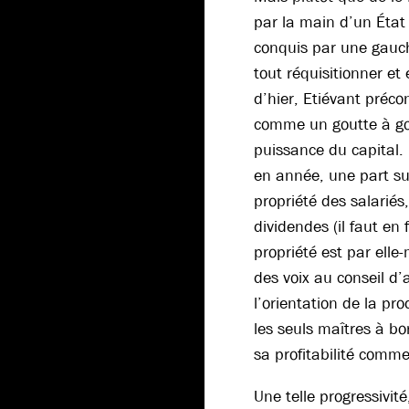
par la main d’un État 
conquis par une gauch
tout réquisitionner et
d’hier, Etiévant préc
comme un goutte à gou
puissance du capital.
en année, une part sub
propriété des salariés
dividendes (il faut en 
propriété est par ell
des voix au conseil d’
l’orientation de la pro
les seuls maîtres à bor
sa profitabilité comm
Une telle progressivit