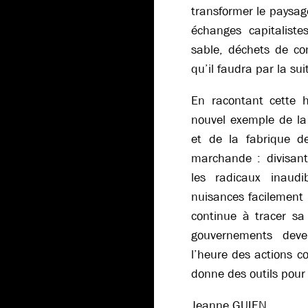
transformer le paysage
échanges capitaliste
sable, déchets de con
qu’il faudra par la suit
En racontant cette 
nouvel exemple de la 
et de la fabrique d
marchande : divisant
les radicaux inaudi
nuisances facilement r
continue à tracer sa 
gouvernements deve
l’heure des actions co
donne des outils pour 
Jeanne GUIEN