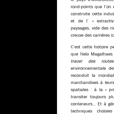
rond-points que l’on
construite cette indus
et de l’ « extracti
paysages, vide des ri
creuse des carrières i
C’est cette histoire 
que Nelo Magalhaes
tracer des rout
environnementale des
reconduit la mondial
marchandises à leurs 
spatiales : à la « p
transiter toujours p
conteneurs… Et à gén
techniques choisies