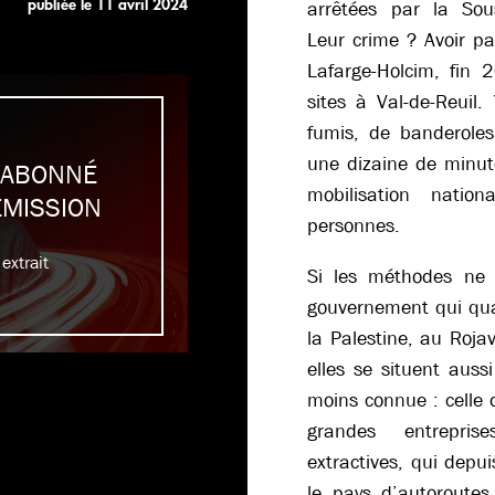
publiée le
11 avril 2024
arrêtées par la Sous-
Leur crime ? Avoir pa
Lafarge-Holcim, fin 
sites à Val-de-Reuil.
fumis, de banderole
une dizaine de minut
 ABONNÉ
mobilisation natio
ÉMISSION
personnes.
extrait
Si les méthodes ne 
gouvernement qui quali
la Palestine, au Roja
elles se situent aussi
moins connue : celle d
grandes entrepris
extractives, qui depui
le pays d’autoroutes