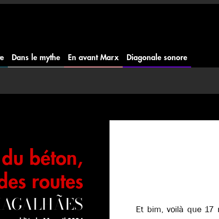
te
Dans le mythe
En avant Marx
Diagonale sonore
 du béton,
des routes
 MAGALHÃES
Et bim, voilà que 17 