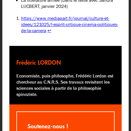
La littérature armée (Dans le texte avec Sandra
LUCBERT, janvier 2024)
https://www.mediapart.fr/journal/culture-et-
idees/121025/l-esprit-critique-cinema-politiques-
de-la-camera
↩︎
Frédéric LORDON
Economiste, puis philosophe, Frédéric Lordon est
chercheur au C.N.R.S. Ses travaux revisitent les
sciences sociales à partir de la philosophie
spinoziste.
Soutenez-nous !