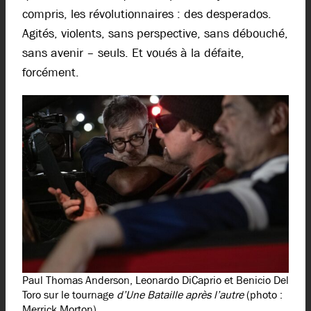
compris, les révolutionnaires : des desperados.
Agités, violents, sans perspective, sans débouché,
sans avenir – seuls. Et voués à la défaite,
forcément.
Paul Thomas Anderson, Leonardo DiCaprio et Benicio Del
Toro sur le tournage
d’Une Bataille après l’autre
(photo :
Merrick Morton).