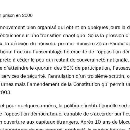
n prison en 2006
mouvement bien organisé qui obtint en quelques jours la d
éboucher sur une transition chaotique. Sous la pression 
x, la décision du nouveau premier ministre Zoran Ðinđic de 
tional fractura l’assemblage hétéroclite de l’opposition d
 prête à céder le peu qui restait de souveraineté nationale.
te d’atteindre le quorum des 50% de participation, l’assas
ervices de sécurité, l’annulation d’un troisième scrutin, c
 urnes mais l’amendement de la Constitution qui permit une
 2003.
à et pour quelques années, la politique institutionnelle se
e l’opposition démocratique, capable de s’accorder sur l’ess
n ouverture aux capitaux étrangers. Après 10 ans de bloc