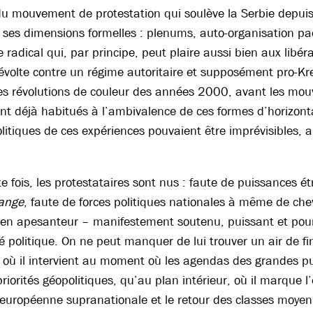
du mouvement de protestation qui soulève la Serbie depuis
r ses dimensions formelles : plenums, auto-organisation pa
radical qui, par principe, peut plaire aussi bien aux libéra
olte contre un régime autoritaire et supposément pro-Kre
es révolutions de couleur des années 2000, avant les mo
t déjà habitués à l’ambivalence de ces formes d’horizont
itiques de ces expériences pouvaient être imprévisibles,
te fois, les protestataires sont nus : faute de puissances é
ange
, faute de forces politiques nationales à même de ch
en apesanteur – manifestement soutenu, puissant et pou
 politique. On ne peut manquer de lui trouver un air de fin
, où il intervient au moment où les agendas des grandes p
priorités géopolitiques, qu’au plan intérieur, où il marque 
 européenne supranationale et le retour des classes moye