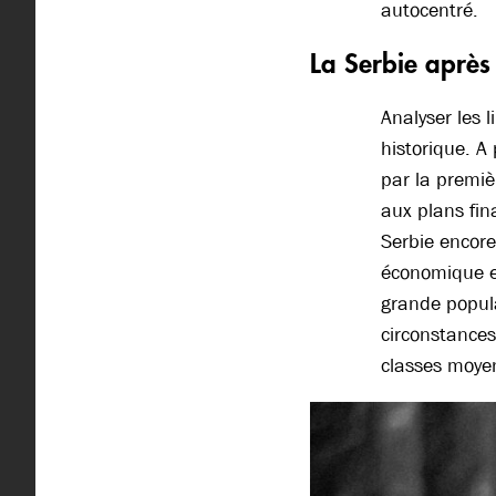
autocentré.
La Serbie après
Analyser les 
historique. A
par la premiè
aux plans fin
Serbie encore
économique e
grande popula
circonstances
classes moyen