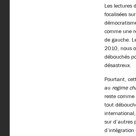
Les lectures 
focalisées su
démocratisme 
comme une rév
de gauche. L
2010, nous on
débouchés pol
désastreux.
Pourtant, cet
au
regime ch
reste comme 
tout débouché
international
sur d’autres 
d’intégration