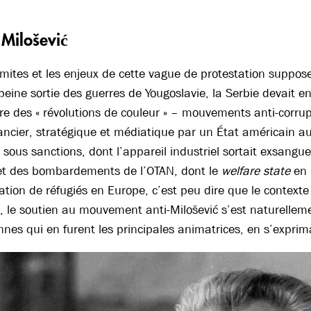
 Milošević
limites et les enjeux de cette vague de protestation suppos
 peine sortie des guerres de Yougoslavie, la Serbie devait e
re des « révolutions de couleur » – mouvements anti-corru
ancier, stratégique et médiatique par un État américain au
 sous sanctions, dont l’appareil industriel sortait exsang
t des bombardements de l’OTAN, dont le
welfare state
en 
tion de réfugiés en Europe, c’est peu dire que le context
, le soutien au mouvement anti-Milošević s’est naturelle
nes qui en furent les principales animatrices, en s’exprim