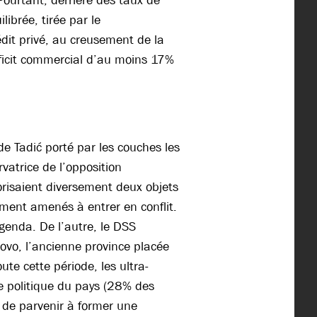
Pourtant, derrière des taux de
librée, tirée par le
dit privé, au creusement de la
ficit commercial d’au moins 17%
e Tadić porté par les couches les
rvatrice de l’opposition
risaient diversement deux objets
ement amenés à entrer en conflit.
agenda. De l’autre, le DSS
sovo, l’ancienne province placée
ute cette période, les ultra-
ce politique du pays (28% des
e de parvenir à former une