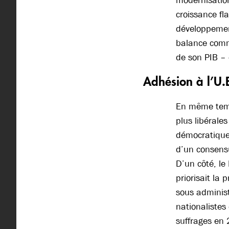
modernisation
croissance fl
développement
balance comme
de son PIB –
Adhésion à l’U.
En même temps
plus libérales
démocratique
d’un consensu
D’un côté, le
priorisait la
sous administ
nationalistes
suffrages en 