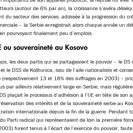
 importants de son appareil productif, la reprise fut vive. 
atteurs (autour de 6% par an), la croissance s’avéra déséqui
 du secteur des services, adossée à la progression du cré
rciale – la Serbie enregistrait alors chaque année un dé
 en pourvoyant finalement peu d’emplois.
E ou souveraineté au Kosovo
, les deux partis qui se partageaient le pouvoir – le DS d
 et le DSS de Koštunica, issu de l’aile nationaliste et conse
 (respectivement 13 et 18% des suffrages en 2003) – prio
s par ailleurs relativement large en Serbie, mais régulièr
 DS plaçait le processus d’adhésion à l’UE en tête de son 
 préservation des intérêts et de la souveraineté serbe au Ko
ration internationale depuis la fin de la guerre. Pendant to
 du Parti radical qui représentaient de loin la première for
2003) furent tenus à l’écart de l’exercice du pouvoir, faut