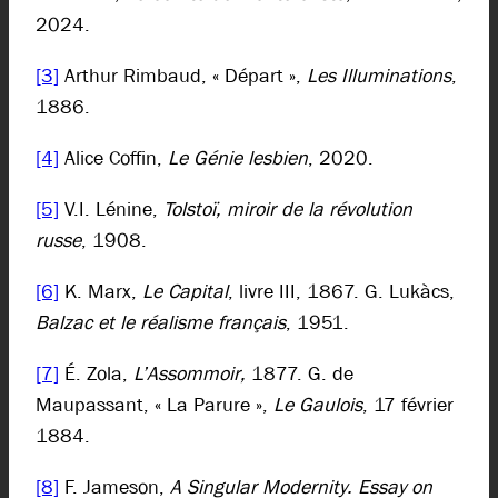
2024.
[3]
Arthur Rimbaud, « Départ »,
Les Illuminations
,
1886.
[4]
Alice Coffin,
Le Génie lesbien
, 2020.
[5]
V.I. Lénine,
Tolstoï, miroir de la révolution
russe
, 1908.
[6]
K. Marx,
Le Capital
, livre III, 1867. G. Lukàcs,
Balzac et le réalisme français
, 1951.
[7]
É. Zola,
L’Assommoir,
1877. G. de
Maupassant, « La Parure »,
Le Gaulois
, 17 février
1884.
[8]
F. Jameson,
A Singular Modernity. Essay on