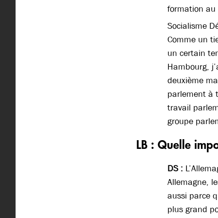
formation au 
Socialisme Dé
Comme un tie
un certain te
Hambourg, j’a
deuxième man
parlement à t
travail parle
groupe parle
LB : Quelle imp
DS :
L’Allema
Allemagne, le
aussi parce q
plus grand po