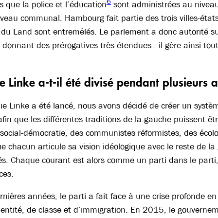
6
s que la police et l’éducation
sont administrées au niveau
veau communal. Hambourg fait partie des trois villes-états
u Land sont entremêlés. Le parlement a donc autorité sur
donnant des prérogatives très étendues : il gère ainsi tout
.
e Linke a-t-il été divisé pendant plusieurs 
 Linke a été lancé, nous avons décidé de créer un systèm
 afin que les différentes traditions de la gauche puissent ê
social-démocratie, des communistes réformistes, des écolo
ue chacun articule sa vision idéologique avec le reste de 
és. Chaque courant est alors comme un parti dans le parti
ces.
rnières années, le parti a fait face à une crise profonde en 
identité, de classe et d’immigration. En 2015, le gouvern