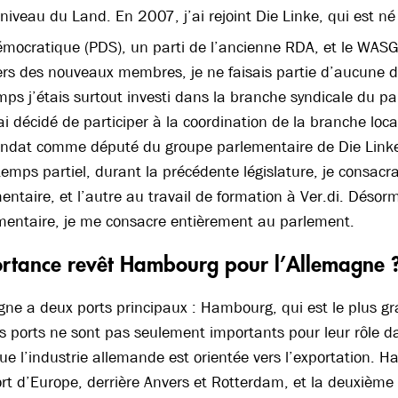
niveau du Land. En 2007, j’ai rejoint Die Linke, qui est né 
mocratique (PDS), un parti de l’ancienne RDA, et le WASG
rs des nouveaux membres, je ne faisais partie d’aucune d
mps j’étais surtout investi dans la branche syndicale du p
i décidé de participer à la coordination de la branche loc
dat comme député du groupe parlementaire de Die Link
emps partiel, durant la précédente législature, je consac
mentaire, et l’autre au travail de formation à Ver.di. Désor
mentaire, je me consacre entièrement au parlement.
ortance revêt Hambourg pour l’Allemagne 
gne a deux ports principaux : Hambourg, qui est le plus g
s ports ne sont pas seulement importants pour leur rôle 
ue l’industrie allemande est orientée vers l’exportation. Ha
rt d’Europe, derrière Anvers et Rotterdam, et la deuxième 