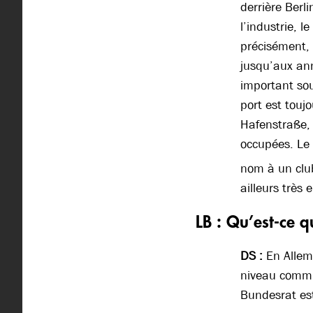
derrière Berl
l’industrie, 
précisément, 
jusqu’aux an
important so
port est touj
Hafenstraße,
occupées. Le 
nom à un club
ailleurs très
LB : Qu’est-ce 
DS :
En Allema
niveau commun
Bundesrat est