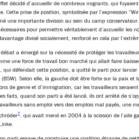
ffet décidé d’accueillir de nombreux migrants, qui fuyaient
ie. Cette prise de position, symbolisée par l’expression “Wi
îné une importante division au sein du camp conservateur. D
écessaires pour permettre véritablement d’accueillir les no
avantage divisé socialement, renforcé en cela par l’extrêm
débat a émergé sur la nécessité de protéger les travailleu
me une force de travail bon marché qui allait faire baisser
qui défendait cette position, a quitté le parti pour lancer
SW). Selon elle, la gauche doit être forte sur la paix et la 
ions de genre et d’immigration, car les travailleurs seraien
les faits, quand son parti a été lancé, ils ont arrêté de s’
ravailleurs sans emploi vers des emplois mal payés, une m
7
chröder
, qui avait mené en 2004 à la scission de l’aile 
Linke.
son parti essaye de construire une coalition étrange de pet