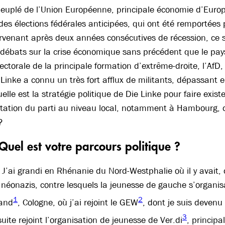
peuplé de l’Union Européenne, principale économie d’Euro
des élections fédérales anticipées, qui ont été remportées
venant après deux années consécutives de récession, ce s
débats sur la crise économique sans précédent que le pays
lectorale de la principale formation d’extrême-droite, l’Af
 Linke a connu un très fort afflux de militants, dépassant
elle est la stratégie politique de Die Linke pour faire exis
tation du parti au niveau local, notamment à Hambourg, d
?
Quel est votre parcours politique ?
:
J’ai grandi en Rhénanie du Nord-Westphalie où il y avait
néonazis, contre lesquels la jeunesse de gauche s’organisai
1
2
Land
, Cologne, où j’ai rejoint le GEW
, dont je suis devenu 
3
uite rejoint l’organisation de jeunesse de Ver.di
, principa