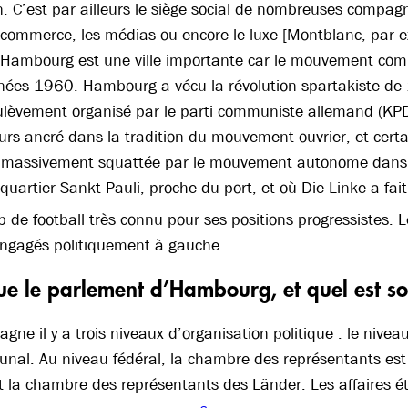
in. C’est par ailleurs le siège social de nombreuses compag
le commerce, les médias ou encore le luxe [Montblanc, par 
Hambourg est une ville importante car le mouvement commu
nées 1960. Hambourg a vécu la révolution spartakiste de
ulèvement organisé par le parti communiste allemand (KPD
ours ancré dans la tradition du mouvement ouvrier, et cert
 massivement squattée par le mouvement autonome dans 
quartier Sankt Pauli, proche du port, et où Die Linke a fa
 de football très connu pour ses positions progressistes. L
 engagés politiquement à gauche.
que le parlement d’Hambourg, et quel est so
gne il y a trois niveaux d’organisation politique : le niveau
al. Au niveau fédéral, la chambre des représentants est 
 la chambre des représentants des Länder. Les affaires é