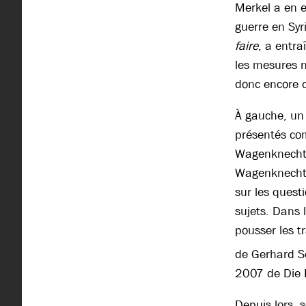
Merkel a en e
guerre en Syr
faire
, a entra
les mesures n
donc encore d
À gauche, un 
présentés com
Wagenknecht, 
Wagenknecht (B
sur les quest
sujets. Dans 
pousser les t
de Gerhard S
2007 de Die 
Depuis lors, 